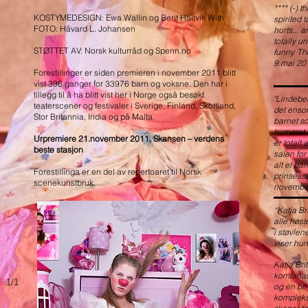
**** (-) t
KOSTYMEDESIGN: Ewa Wallin og Berit Haltvik With
spirited 
FOTO: Håvard L. Johansen
hurts...
totally u
STØTTET AV: Norsk kulturråd og Spenn.no
funny. Th
9.mai 20
Forestillinger er siden premieren i november 2011 blitt
vist 396 ganger for 33976 barn og voksne. Den har i
tillegg til å ha blitt vist her i Norge også besøkt
"Lindeber
teaterscener og festivaler i Sverige, Finland, Skottland,
det enso
Stor Britannia, India og på Malta.
barnet s
humøret 
Urpremiere 21.november 2011, Skansen – verdens
er totalt
beste stasjon
salen for
alt et ba
Forestillinga er en del av repertoaret til Norsk
prinsess
scenekunstbruk
novembe
“Katja Br
alle høst
i støvlene
viser hun
Katja Bri
kombinas
1/1
og en bev
kompleksi