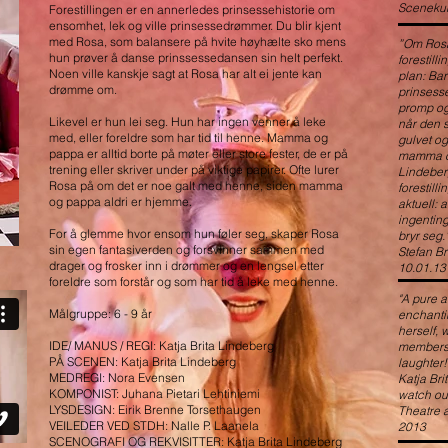
Scenekun
Forestillingen er en annerledes prinsessehistorie om
ensomhet, lek og ville prinsessedrømmer. Du blir kjent
med Rosa, som balansere på hvite høyhælte sko mens
”Om Rosa
hun prøver å danse prinssessedansen sin helt perfekt.
forestill
Noen ville kanskje sagt at Rosa har alt ei jente kan
plan: Bar
drømme om.
prinsesse
promp og 
Likevel er hun lei seg. Hun har ingen venner å leke
når den 
med, eller foreldre som har tid til henne. Mamma og
gulvet og
pappa er alltid borte på møter eller store fester, de er på
mamma og
trening eller skriver under på viktige papirer. Ofte lurer
Lindeber
Rosa på om det er noe galt med henne, siden mamma
forestill
og pappa aldri er hjemme.
aktuell: a
ingentin
For å glemme hvor ensom hun føler seg, skaper Rosa
bryr seg.
sin egen fantasiverden og forsvinner sammen med
Stefan Br
drager og frosker inn i drømmer og en lengsel etter
10.01.13
foreldre som forstår og som har tid å leke med henne.
"A pure a
Målgruppe: 6 - 9 år
enchanti
herself,
IDE/ MANUS / REGI: Katja Brita Lindeberg
members b
PÅ SCENEN: Katja Brita Lindeberg
laughter!
MEDREGI: Nora Evensen
Katja Bri
KOMPONIST: Juhana Pietari Lehtiniemi
watch out 
LYSDESIGN: Eirik Brenne Torsethaugen
Theatre a
VEILEDER VED STDH: Nalle P. Laanela
2013
SCENOGRAFI OG REKVISITTER: Katja Brita Lindeberg