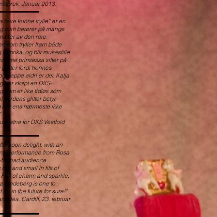
stbruk, Januar 2013.
 bare kunne trylle” er en
ing som berører på mange
na ler av den rare
n som tryller fram både
paprika, og blir musestille
samme prinsessa sitter på
 gråter fordi hennes
 pappa aldri er der. Katja
g har skapt en DKS-
ing som er like tidløs som
ll verdens glitter betyr
g når ens nærmeste ikke
”
unvatne for DKS Vestfold
fternoon delight, with an
ng performance from Rosa
 who had audience
ig and small in fits of
 Full of charm and sparkle,
ta Lindeberg is one to
for in the future for sure!"
nd Tea, Cardiff, 23. februar