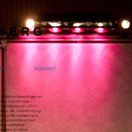
EBERG
R
DER
KONTAKT
 at denne forestillingen er i
lling innenfor viste
stproduksjoner i 2012 i
ept, idé, rolletolkning og
ring står helstøpt og er
orsk sammenheng med
klovneuttrykket."
kelsten for Norsk