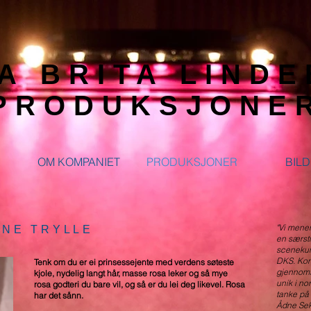
A BRITA LIND
PRODUKSJONE
OM KOMPANIET
PRODUKSJONER
BIL
"Vi mener
NNE TRYLLE
en særsti
scenekun
DKS. Kons
Tenk om du er ei prinsessejente med verdens søteste
gjennomfø
kjole, nydelig langt hår, masse rosa leker og så mye
unik i n
rosa godteri du bare vil, og så er du lei deg likevel. Rosa
tanke på 
har det sånn.
Ådne Sek