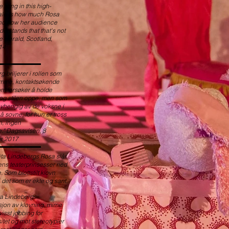
he sting in this high-
tale is how much Rosa
 and how her audience
nderstands that that's not
e Herald, Scotland,
14
g briljerer i rollen som
mme, kontaktsøkende
om forsøker å holde
og stilen oppe, men som
 avhengig av de voksne i
 å sovne, for hun er tross
rn, ingen
e." Dagsavisen, 8
r 2017
ita Lindebergs Rosa slår
ens teaterprinsesser ned
. Som blottstilt klovn
 det som er ekte og sant.
ta Lindebergs
jon av klovning, mime
isst jobbing for
tet og mot stereotypier