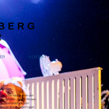
EBERG
R
DER
KONTAKT
og Julie hadde bare den
kjærligheten. Julie + Romeo
 alle banalitetene som
Sånn er forestillingen også: