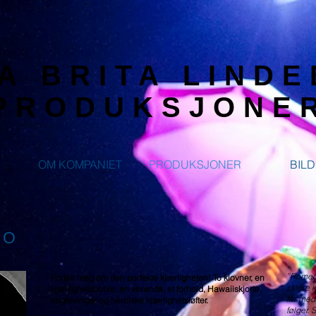
A BRITA LIND
PRODUKSJONE
OM KOMPANIET
PRODUKSJONER
BIL
EO
”Romeo 
Fortell meg om den perfekte kjærligheten! To klovner, en
sterke 
kjærlighetsboble, en veranda, et forhold, Hawaiiskjorte,
får med
englevinger og heroiske kjærlighetsløfter.
følger. 