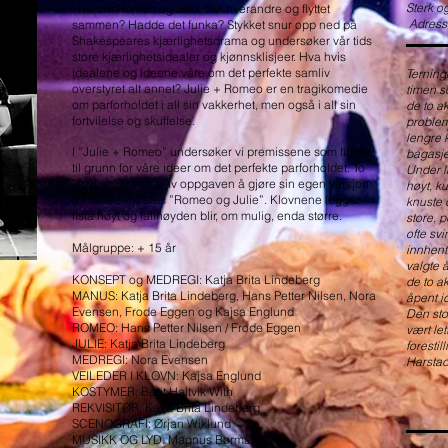
Sterk o
Hva om Romeo og Julie fikk hverandre og flyttet
Adress
sammen? Hadde det funka? Stykket snur opp ned på
Shakespeares kjærlighetsdrama og undersøker vår tids
store kjærlighetsidealer og kjønnsklisjeer. Hva hvis
idealene og ideene våre om det perfekte samliv
Terning
overstyret alt annet? Julie + Romeo er en tragikomedie
timen so
om parforholdet i all sin vakkerhet, men også i all sin
de to a
fortvilelse og skuffelse.
problem
lengre 
I ”Julie + Romeo” undersøker vi premissene som ligger
bagasje
til grunn for våre ideer om det perfekte parforholdet. To
Under l
klovner gir seg selv oppgaven å gjøre sin egen versjon
høyt, k
av Shakespeares ”Romeo og Julie”. Klovnene legger
knuste 
lista høyt og fallhøyden blir, om mulig, enda større.
store, 
ofte sv
Målgruppe: + 15 år
innhent
valgte 
KONSEPT og MEDREGI: Katja Brita Lindeberg
de to a
MANUS: Katja Brita Lindeberg, Hans Petter Nilsen, Nora
åpent id
Evensen, Frode Eggen og Kajsa Englund
Den sto
ROMEO: Hans Petter Nilsen / Frode Eggen
vært le
JULIE: Katja Brita Lindeberg
forestil
MEDREGI: Nora Evensen
Harstad
VEILEDER I KLOVN: Kajsa Englund
KOSTYMER: Berit Haltvik With
REKVISITØR: Katja Brita Lindeberg
SCENOGRAFI: Ørjan Wiklund
MUSIKK OG LYD: Magnus Børmark