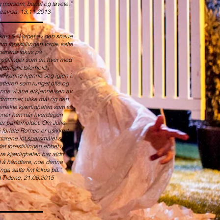
g morsom, banal og tøvete.”
eavisa, 13.11.2013
kast 5 ”I løpet av den snaue
m forestillingen varte, satte
ktørene fokus på
stillinger som en hver med
kjærlighetsforhold i
n kunne kjenne seg igjen i.
atteren som runget ofte og
unne vi ane erkjennelsen av
drømmer, ulike mål og den
perfekte kjærligheten som så
inner hen når hverdagen
er parforholdet. Om Julie
å forlate Romeo er usikkert,
ktørene lot spørsmålet stå
et forestillingen ebbet ut.
re kjærligheten har aldri
tt å håndtere, noe denne
linga satte fint fokus på.”
 Tidene, 21.06.2015