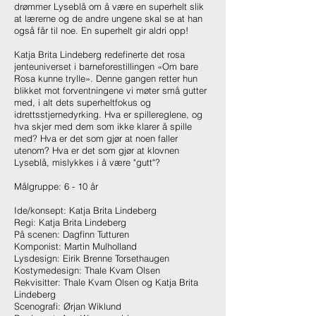
drømmer Lyseblå om å være en superhelt slik
at lærerne og de andre ungene skal se at han
også får til noe. En superhelt gir aldri opp!
Katja Brita Lindeberg redefinerte det rosa
jenteuniverset i barneforestillingen «Om bare
Rosa kunne trylle». Denne gangen retter hun
blikket mot forventningene vi møter små gutter
med, i alt dets superheltfokus og
idrettsstjernedyrking. Hva er spillereglene, og
hva skjer med dem som ikke klarer å spille
med? Hva er det som gjør at noen faller
utenom? Hva er det som gjør at klovnen
Lyseblå, mislykkes i å være "gutt"?
Målgruppe: 6 - 10 år
Ide/konsept: Katja Brita Lindeberg
Regi: Katja Brita Lindeberg
På scenen: Dagfinn Tutturen
Komponist: Martin Mulholland
Lysdesign: Eirik Brenne Torsethaugen
Kostymedesign: Thale Kvam Olsen
Rekvisitter: Thale Kvam Olsen og Katja Brita
Lindeberg
Scenografi: Ørjan Wiklund