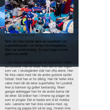
Foto:
Elen Sonja Klouman
Tenk om man kunne være en superhelt i en
superheltverden i en annen himmelgalakse.
Man var uovervinnelig. En som ingen kunne
gjøre noe vondt.
I ”Om bare Lyseblå kunne bli superhelt” møter
du Lyseblå. Han er redd, men det er det ingen
som vet. I skolegården står han ofte alene. Han
får ikke være med når de andre guttene spiller
fotball, fordi han er for dårlig. Han får heller ikke
være med når de leker superhelter, for Lyseblå
liker jo bamser og gråter bestandig. Noen
ganger ødelegger han for de andre barna når
de leker. Så bråker han i timene og plager de
som er pingler. Det er bedre enn å bli mobba
selv. Lærerne tørr han ikke snakke med, og
mamma og pappa blir så lei seg. Innerst inne