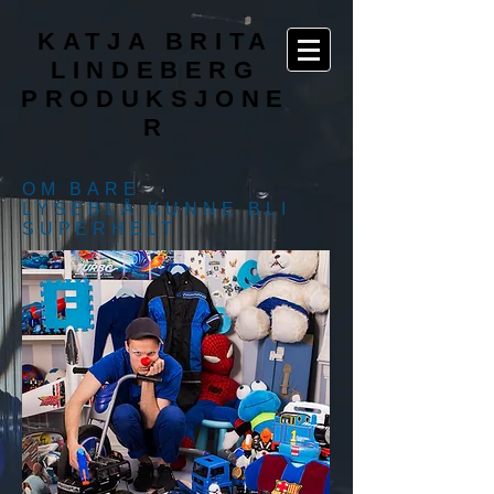
KATJA BRITA
LINDEBERG
PRODUKSJONE
R
OM BARE
LYSEBLÅ KUNNE BLI
SUPERHELT