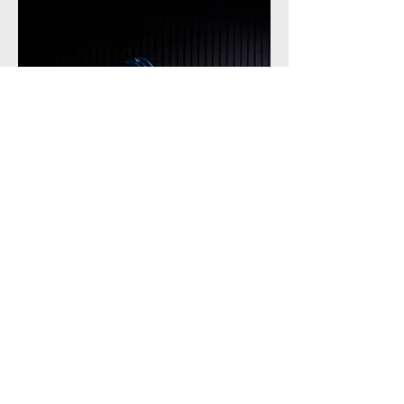
Foto: Torleif Kvinnesland
“Katja Brita Lindeberg presenterer med
oppsettinga «Om berre Lyseblå kunne bli
superhelt» ein nydeleg og sjarmerande studie i
eit barnesinn, tatt så på kornet at alle i salen,
uakta alder, kjenner seg att.