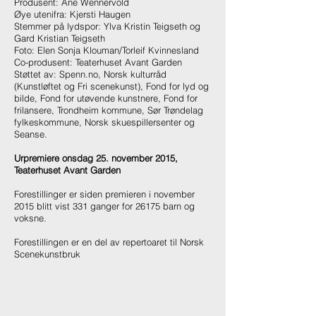
Produsent: Ane Wennervold
Øye utenifra: Kjersti Haugen
Stemmer på lydspor: Ylva Kristin Teigseth og
Gard Kristian Teigseth
Foto: Elen Sonja Klouman/Torleif Kvinnesland
Co-produsent: Teaterhuset Avant Garden
Støttet av: Spenn.no, Norsk kulturråd
(Kunstløftet og Fri scenekunst), Fond for lyd og
bilde, Fond for utøvende kunstnere, Fond for
frilansere, Trondheim kommune, Sør Trøndelag
fylkeskommune, Norsk skuespillersenter og
Seanse.
Urpremiere onsdag 25. november 2015,
Teaterhuset Avant Garden
Forestillinger er siden premieren i november
2015 blitt vist 331 ganger for 26175 barn og
voksne.
Forestillingen er en del av repertoaret til Norsk
Scenekunstbruk